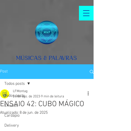
MÚSICAS & PALAVRAS
Post
Todos posts
LFMontag
Todos posts
24 de ago. de 2023
9 min de leitura
ENSAIO 42: CUBO MÁGICO
Ensaios
Atualizado:
8 de jun. de 2025
Cardápio
Delivery