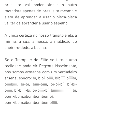
brasileiro vai poder xingar o outro 
motorista apenas de brasileiro mesmo e 
além de aprender a usar o pisca-pisca 
vai ter de aprender a usar o espelho.
A única certeza no nosso trânsito é ela, a 
minha, a sua, a nossa, a maldição do 
cheira-o-dedo, a buzina.
Se o Trompete de Elite se tornar uma 
realidade pode vir Regente Nascimento, 
nós somos armados com um verdadeiro 
arsenal sonoro: bí, bibí, bíííí, bibíííí, bííííbí, 
bííííbíííí, bí-bí, bíííí-bíííí, bí-bí-bí, bí-bí-
bííííí, bí-bíííí-bí, bí-bíííí-bí, bííííííííííííííííí, bí, 
bomxibomxibombombombí, 
bomxibomxibombombombííííí.