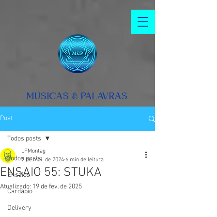
MÚSICAS & PALAVRAS
Post
Todos posts
LFMontag
Todos posts
7 de mai. de 2024
6 min de leitura
ENSAIO 55: STUKA
Ensaios
Atualizado:
19 de fev. de 2025
Cardápio
Delivery