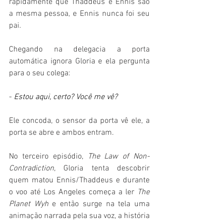
rapidamente que Thaddeus e Ennis são 
a mesma pessoa, e Ennis nunca foi seu 
pai.
Chegando na delegacia a porta 
automática ignora Gloria e ela pergunta 
para o seu colega: 
- 
Estou aqui, certo? Você me vê?
Ele concoda, o sensor da porta vê ele, a 
porta se abre e ambos entram.
No terceiro episódio, 
The Law of Non-
Contradiction
, Gloria tenta descobrir 
quem matou Ennis/Thaddeus e durante 
o voo até Los Angeles começa a ler 
The 
Planet Wyh
 e então surge na tela uma 
animação narrada pela sua voz, a história 