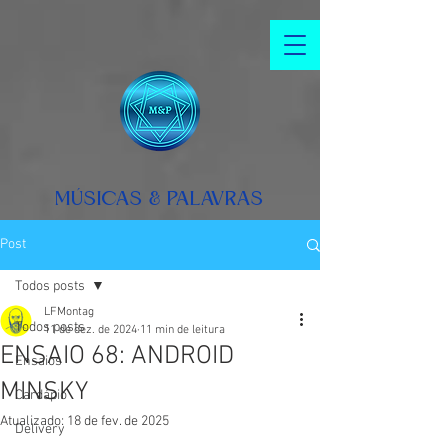
MÚSICAS & PALAVRAS
Post
Todos posts
LFMontag
Todos posts
11 de dez. de 2024
11 min de leitura
ENSAIO 68: ANDROID
Ensaios
MINSKY
Cardápio
Atualizado:
18 de fev. de 2025
Delivery